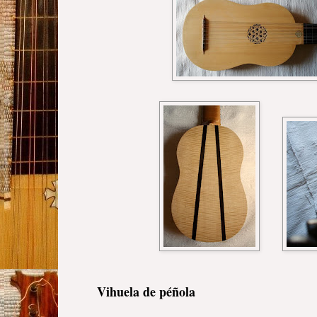
Vihuela de péñola