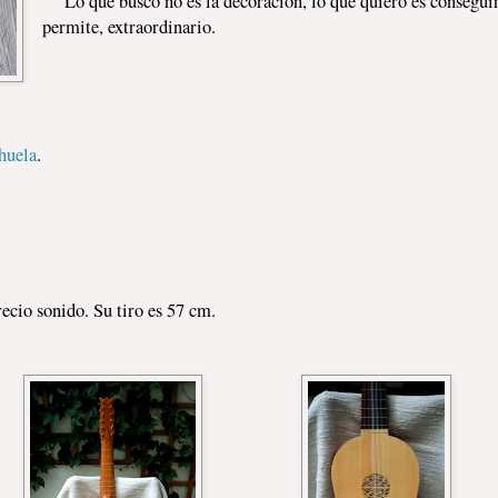
Lo que busco no es la decoración, lo que quiero es conseguir
permite, extraordinario.
huela
.
cio sonido. Su tiro es 57 cm.