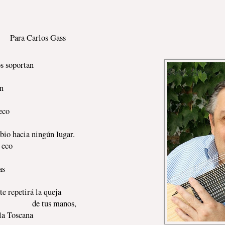
Para Carlos Gass
os soportan
en
eco
ibio hacia ningún lugar.
 eco
as
e repetirá la queja
de tus manos,
 la Toscana