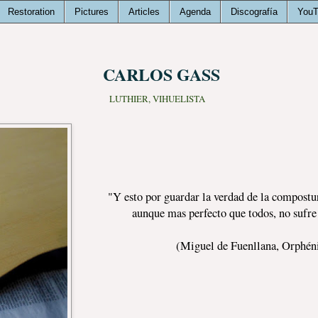
Restoration
Pictures
Articles
Agenda
Discografía
You
CARLOS GASS
LUTHIER, VIHUELISTA
"Y esto por guardar la verdad de la compostu
aunque mas perfecto que todos, no sufre
(Miguel de Fuenllana, Orphénica lyra