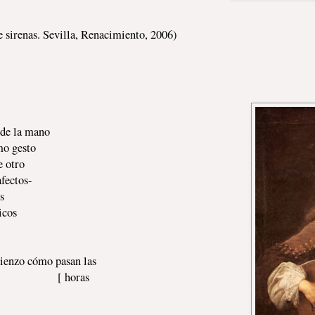
e sirenas. Sevilla, Renacimiento, 2006)
 la mano
imo gesto
e otro
afectos-
s
icos
lienzo cómo pasan las
[ horas